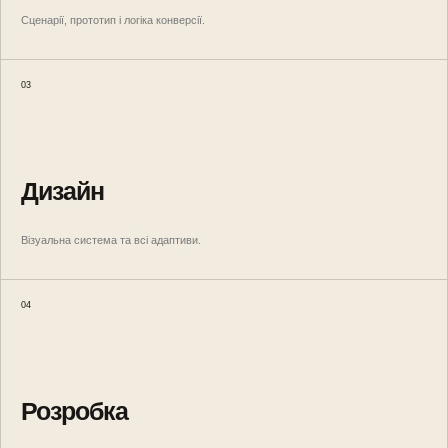
Сценарії, прототип і логіка конверсії.
03
Дизайн
Візуальна система та всі адаптиви.
04
Розробка