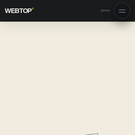
WEBTOP
®
МЕНЮ