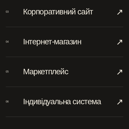
↗︎
Корпоративний сайт
03
↗︎
Інтернет-магазин
04
↗︎
Маркетплейс
05
↗︎
Індивідуальна система
06