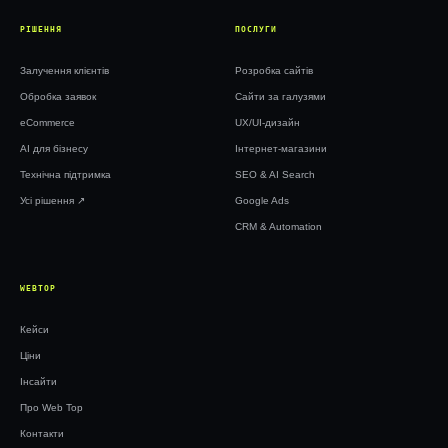
РІШЕННЯ
ПОСЛУГИ
Залучення клієнтів
Розробка сайтів
Обробка заявок
Сайти за галузями
eCommerce
UX/UI-дизайн
AI для бізнесу
Інтернет-магазини
Технічна підтримка
SEO & AI Search
Усі рішення ↗︎
Google Ads
CRM & Automation
WEBTOP
Кейси
Ціни
Інсайти
Про Web Top
Контакти