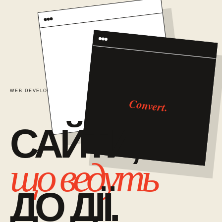
TRUST
WEB DEVELOPMENT / 01
САЙТИ ЯК СИСТЕМА ПРОДАЖІВ
Convert.
САЙТИ,
що ведуть
ДО ДІЇ.