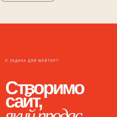
Є ЗАДАЧА ДЛЯ WEBTOP?
Створимо
сайт,
який продає.