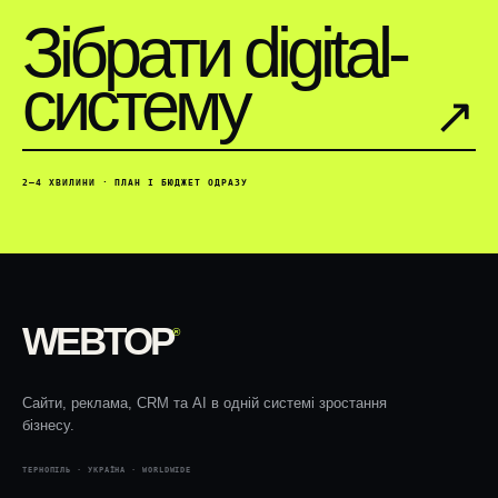
Зібрати digital-
систему
↗︎
2–4 ХВИЛИНИ · ПЛАН І БЮДЖЕТ ОДРАЗУ
WEBTOP
®
Сайти, реклама, CRM та AI в одній системі зростання
бізнесу.
ТЕРНОПІЛЬ · УКРАЇНА · WORLDWIDE