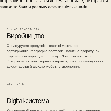
потрібний контекст, а CRM допомагає команді не втрачати
заявки та бачити реальну ефективність каналів.
01 / КОНТЕКСТ МІСТА
Виробництво
Структуруємо продукцію, технічні можливості,
сертифікацію, географію поставок і запит на прорахунок.
Окремий сценарій для напряму «Локальні послуги»:
Створюємо окремі сторінки напрямів, зони обслуговування,
докази довіри й швидке мобільне звернення.
02 / ПІДХІД
Digital-система
Уточнюємо бізнес-задачу, аудиторії й шлях до звернення,